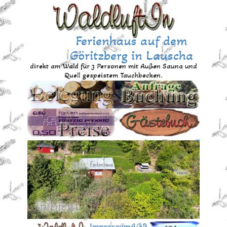
Ferienhaus auf dem
Göritzberg​ in Lauscha
direkt am Wald für 3 P
ersonen mit Außen Sauna und
Quell gespeistem Tauchbecken.
Hyperlink
Impressum
AGB